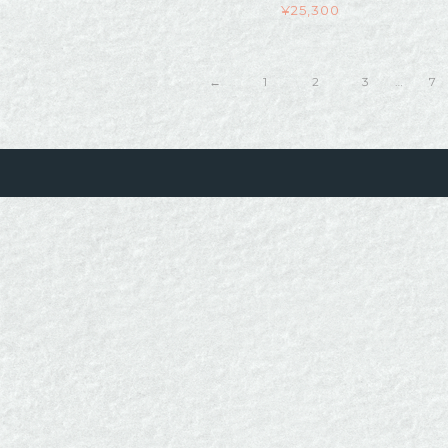
¥
25,300
←
1
2
3
…
7