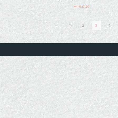
¥
46,860
←
1
2
3
4