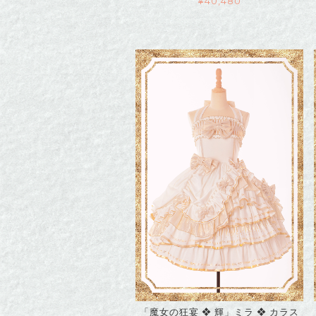
¥
40,480
「魔女の狂宴 ❖ 輝」ミラ ❖ カラス