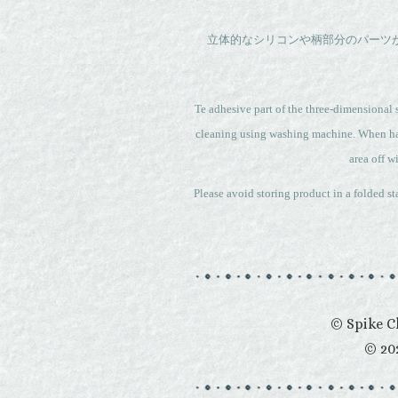
立体的なシリコンや柄部分のパーツ
Te adhesive part of the three-dimensional 
cleaning using washing machine. When hand
area off w
Please avoid storing product in a folded st
© Spike Ch
© 202