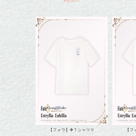
¥
6,400
【フォウ】✥ＴシャツⅡ
【フ