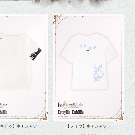
キドゥ】✥Ｔシャツ
【フォウ】✥ＴシャツⅠ