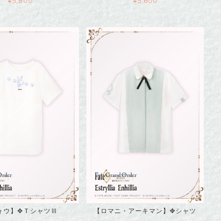
¥
5,800
¥
5,600
ォウ】✥ＴシャツⅢ
【ロマニ・アーキマン】✥シャツ