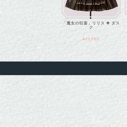
「魔女の狂宴」リリス ✥ ダス
ク
¥
23,980