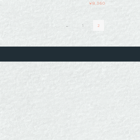
¥
8,360
←
1
2